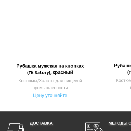
Рубашк
Рубашка мужская на кнопках
ПОДРОБНЕЕ
(
(тк.Satory), красный
Костюм
Костюмы/Халаты для пищевой
промышленности
Цену уточняйте
ДОСТАВКА
МЕТОДЫ 