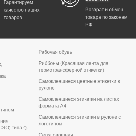
Гарантируем
Возврат и обмен
качество наших
товара по законам
товаров
РФ
Рабочая обувь
Риббоны (Красящая лента для
A
термотрансферной этикетки)
нка
Самоклеящиеся цветные этикетки в
рулоне
Самоклеящиеся этикетки на листах
формата А4
отипом
Самоклеящиеся этикетки в рулоне с
ения
логотипом
СЭО) типа Q-
Сетка овощная