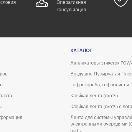
условия
Оперативная
консультация
КАТАЛОГ
Аппликаторы этикеток TOW
аров
Воздушно Пузырчатая Пле
во
Гофрокороба, гофролисты
оплата
Клейкая лента (скотч)
ы
Клейкая лента (скотч) с лог
нформация
Лента для системы управл
электронными очередями (
matic