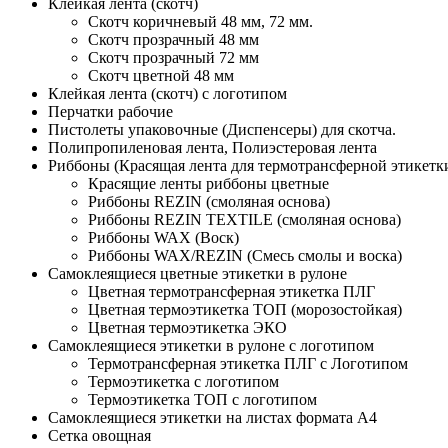
Клейкая лента (скотч)
Скотч коричневый 48 мм, 72 мм.
Скотч прозрачный 48 мм
Скотч прозрачный 72 мм
Скотч цветной 48 мм
Клейкая лента (скотч) с логотипом
Перчатки рабочие
Пистолеты упаковочные (Диспенсеры) для скотча.
Полипропиленовая лента, Полиэстеровая лента
Риббоны (Красящая лента для термотрансферной этикетк
Красящие ленты риббоны цветные
Риббоны REZIN (смоляная основа)
Риббоны REZIN TEXTILE (смоляная основа)
Риббоны WAX (Воск)
Риббоны WAX/REZIN (Смесь смолы и воска)
Самоклеящиеся цветные этикетки в рулоне
Цветная термотрансферная этикетка ПЛГ
Цветная термоэтикетка ТОП (морозостойкая)
Цветная термоэтикетка ЭКО
Самоклеящиеся этикетки в рулоне с логотипом
Термотрансферная этикетка ПЛГ с Логотипом
Термоэтикетка с логотипом
Термоэтикетка ТОП с логотипом
Самоклеящиеся этикетки на листах формата А4
Сетка овощная