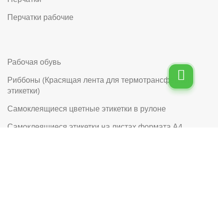
Перчатки
Перчатки рабочие
Рабочая обувь
Риббоны (Красящая лента для термотрансферной
этикетки)
Самоклеящиеся цветные этикетки в рулоне
Самоклеящиеся этикетки на листах формата А4
Самоклеящиеся этикетки в рулоне с логотипом
Сетка овощная
© 2026
Юнитермо: производство этикетки
. Все права
защищены